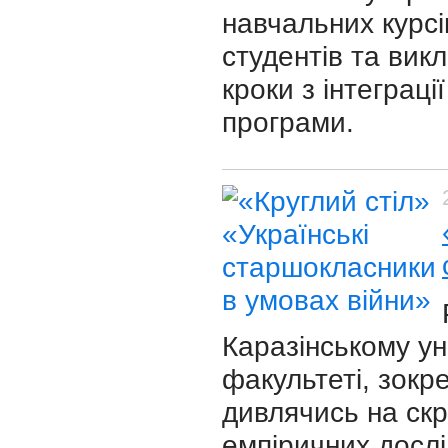
навчальних курсі
студентів та вик
кроки з інтеграці
програми.
Каразінському ун
факультеті, зокр
дивлячись на скр
емпіричних дослі