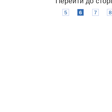
Перейти до стор
5
6
7
8
Соціологічний факультет
Харківський національний університет
імені Василя Назаровича Каразіна
Karazin.ua © 2026