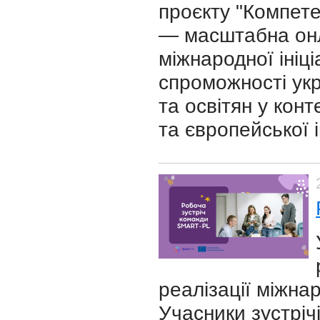
проєкту "Компете
— масштабна онл
міжнародної ініц
спроможності укр
та освітян у конт
та європейської і
реалізації міжна
Учасники зустріч