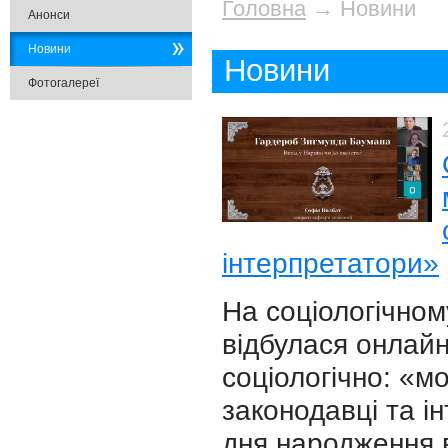
Головна
→
Новини
Анонси
Новини
Новини
Фотогалереї
інтерпретатори»
На соціологічном
відбулася онлай
соціологічно: «м
законодавці та і
дня народження 