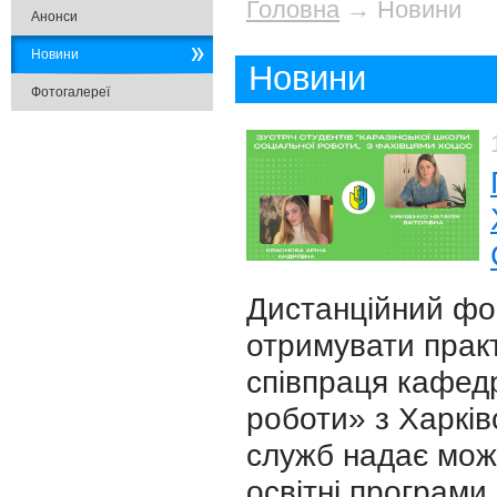
Головна
→
Новини
Анонси
Новини
Новини
Фотогалереї
Дистанційний фо
отримувати практ
співпраця кафед
роботи» з Харкі
служб надає можл
освітні програми