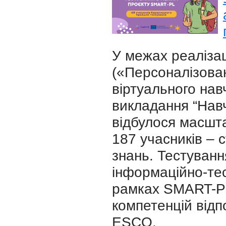
У межах реаліза
(«Персоналізова
віртуального на
викладання “Нав
відбулося масшта
187 учасників – с
знань. Тестуван
інформаційно-тес
рамках SMART-PL
компетенцій відп
ESCO.