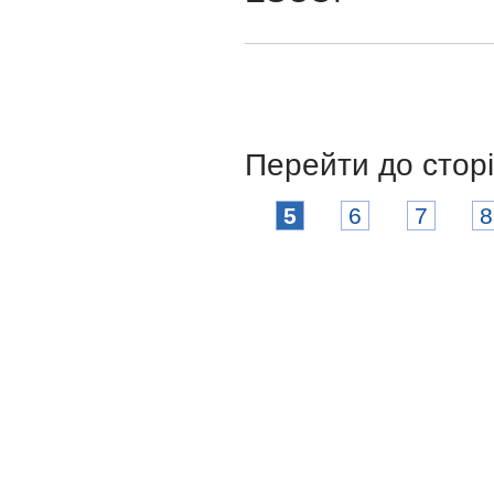
Перейти до стор
5
6
7
8
Соціологічний факультет
Харківський національний університет
імені Василя Назаровича Каразіна