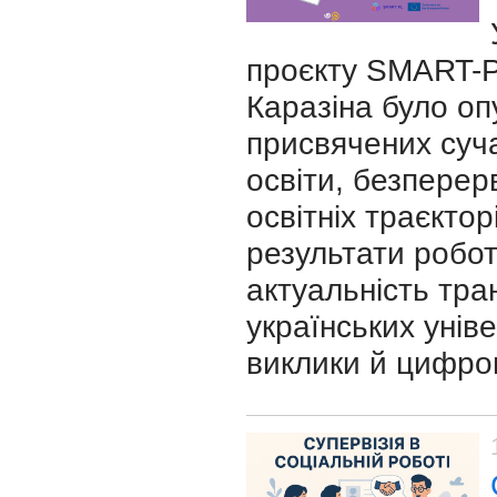
проєкту SMART-PL
Каразіна було оп
присвячених суча
освіти, безперер
освітніх траєкто
результати робо
актуальність тр
українських уніве
виклики й цифров