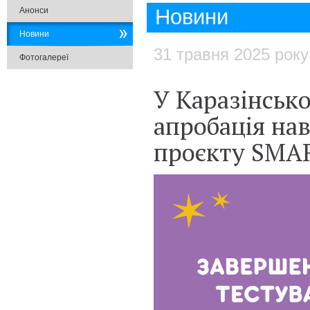
Новини
Анонси
Новини
31 травня 2025 року
Фотогалереї
У Каразінсько
апробація на
проєкту SMA