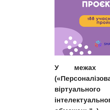
У межах ре
(«Персоналіз
віртуально
інтелектуаль