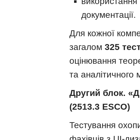
використання 
документації.
Для кожної компе
загалом
325 тес
оцінювання теоре
та аналітичного 
Другий блок. «
(2513.3 ESCO)
Тестування охоп
фахівців з UI-диз