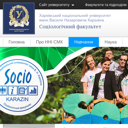
Сайт університету
Факультети та підрозділи
Харківський національний університет
імені Василя Назаровича Каразіна
Соціологічний факультет
Головна
Про ННІ СМК
Навчання
Наука