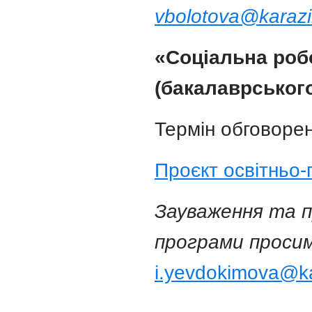
vbolotova@karazi
«Соціальна роб
(бакалаврського
Термін обговорен
Проєкт освітньо
Зауваження та п
програми просим
i.yevdokimova@ka