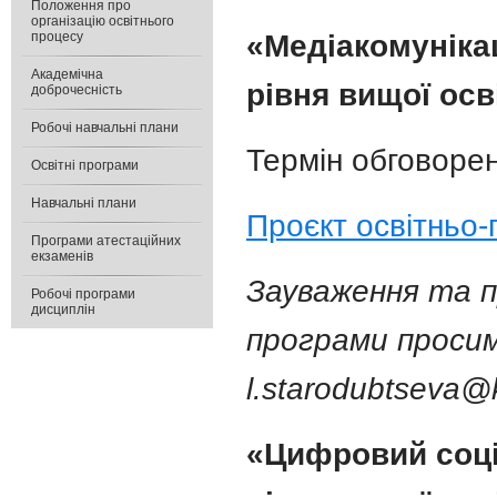
Положення про
організацію освітнього
процесу
«Медіакомунікац
Академічна
рівня вищої осв
доброчесність
Робочі навчальні плани
Термін обговорен
Освітні програми
Навчальні плани
Проєкт освітньо
Програми атестаційних
екзаменів
Зауваження та п
Робочі програми
дисциплін
програми просим
l.starodubtseva@
«Цифровий соці