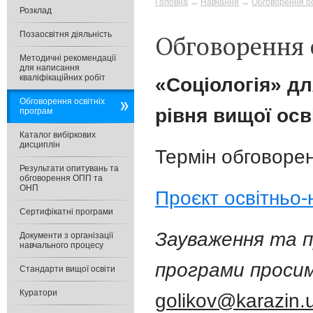
Головна
→
Навчання
→
Обговорення ос
Розклад
Позаосвітня діяльність
Обговорення 
Методичні рекомендації
для написання
кваліфікаційних робіт
«Cоціологія» дл
Обговорення освітніх
рівня вищої осв
програм
Каталог вибіркових
дисциплін
Термін обговорен
Результати опитувань та
обговорення ОПП та
ОНП
Проєкт освітньо-
Сертифікатні програми
Зауваження та п
Документи з організації
навчального процесу
програми просим
Стандарти вищої освіти
Куратори
golikov@karazin.