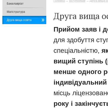
Головна
→
Вступникам
→
Друга вища о
Бакалавріат
Магістратура
Друга вища о
Друга вища освіта
Прийом заяв і 
для здобуття ст
спеціальністю,
як
вищий ступінь (
менше одного р
індивідуальний
місць ліцензован
року і закінчуєт