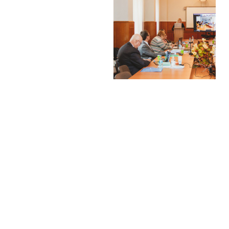
Соціологічний факультет
Харківський національний університет
імені Василя Назаровича Каразіна