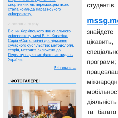
студентів,
спортивних ліг, переможцем якого
стала команда Каразінського
університету.
mssg.me
23 червня 2026 року
знайдет
Вісник Харківського національного
університету імені В. Н. Каразіна.
Серія «Соціологічні дослідження
цікави
сучасного суспільства: методологія,
теорія, методи» включено до
спеціаль
Переліку наукових фахових видань
України.
програми
→
Всі новини
працев
міжнарод
ФОТОГАЛЕРЕЇ
мобільност
діяльніст
та багато