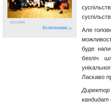
суспільс
суспільств
Alma Mater
→
Всі фотогалереї
Але голов
можливос
буде напи
безліч ш
унікально
Ласкаво п
Директор
кандидат 