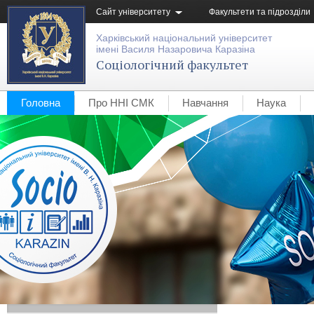
Сайт університету
Факультети та підрозділи
Харківський національний університет
імені Василя Назаровича Каразіна
Соціологічний факультет
Головна
Про ННІ СМК
Навчання
Наука