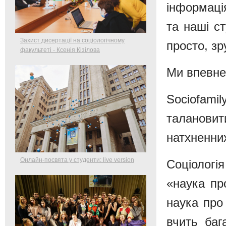
інформаці
та наші ст
Захист дисертації на соціологічному
просто, зр
факультеті - Ксенія Кізілова
Ми впевнен
Sociofam
таланови
натхненни
Онлайн-посвята у студенти: live version
Соціолог
«наука пр
наука про
вчить баг