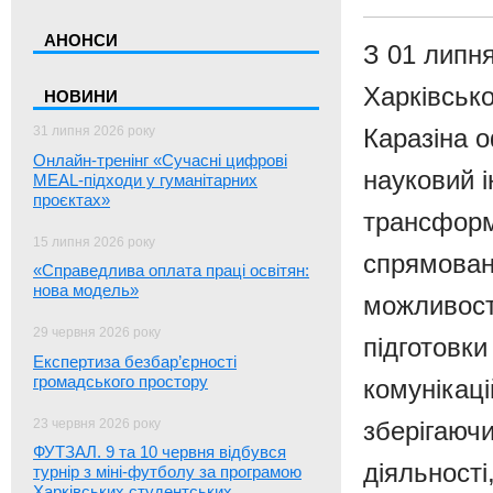
АНОНСИ
З 01 липня
Харківсько
НОВИНИ
31 липня 2026 року
Каразіна 
Онлайн-тренінг «Сучасні цифрові
науковий і
MEAL-підходи у гуманітарних
проєктах»
трансформа
15 липня 2026 року
спрямован
«Справедлива оплата праці освітян:
нова модель»
можливост
29 червня 2026 року
підготовки
Експертиза безбар’єрності
громадського простору
комунікаці
23 червня 2026 року
зберігаючи
ФУТЗАЛ. 9 та 10 червня відбувся
діяльності
турнір з міні-футболу за програмою
Харківських студентських