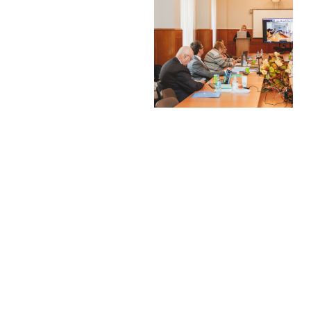
Соціологічний факультет
Харківський національний університет
імені Василя Назаровича Каразіна